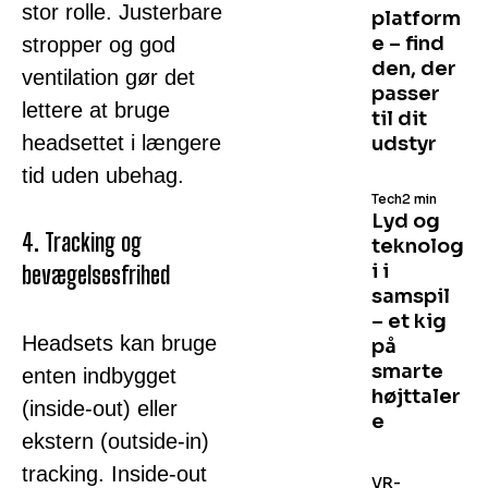
stor rolle. Justerbare
platform
e – find
stropper og god
den, der
ventilation gør det
passer
lettere at bruge
til dit
headsettet i længere
udstyr
tid uden ubehag.
Tech
2 min
Lyd og
4. Tracking og
teknolog
i i
bevægelsesfrihed
samspil
– et kig
Headsets kan bruge
på
smarte
enten indbygget
højttaler
(inside-out) eller
e
ekstern (outside-in)
tracking. Inside-out
VR-