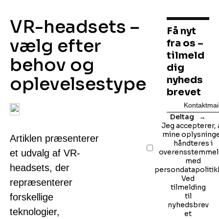
VR-headsets –
Få nyt
vælg efter
fra os –
tilmeld
behov og
dig
oplevelsestype
nyheds
brevet
Deltag
Jeg accepterer, 
mine oplysning
Artiklen præsenterer
håndteres i
et udvalg af VR-
overensstemmel
med
headsets, der
persondatapolitik
Ved
repræsenterer
tilmelding
forskellige
til
nyhedsbrev
teknologier,
et