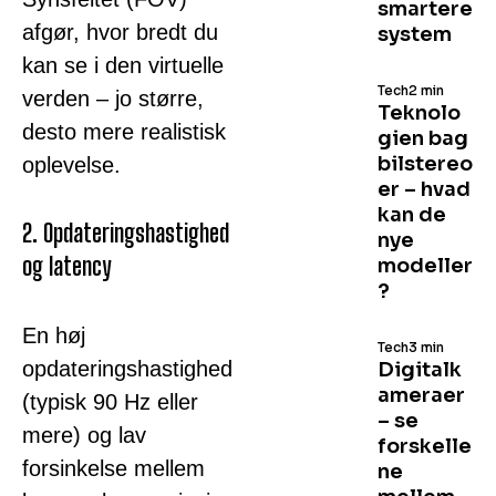
smartere
afgør, hvor bredt du
system
kan se i den virtuelle
Tech
2 min
verden – jo større,
Teknolo
desto mere realistisk
gien bag
bilstereo
oplevelse.
er – hvad
kan de
2. Opdateringshastighed
nye
og latency
modeller
?
En høj
Tech
3 min
opdateringshastighed
Digitalk
ameraer
(typisk 90 Hz eller
– se
mere) og lav
forskelle
forsinkelse mellem
ne