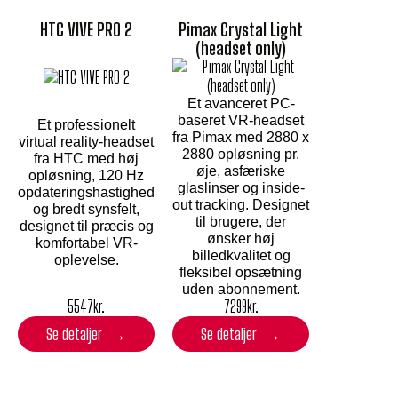
HTC VIVE PRO 2
Pimax Crystal Light
(headset only)
Et avanceret PC-
baseret VR-headset
Et professionelt
fra Pimax med 2880 x
virtual reality-headset
2880 opløsning pr.
fra HTC med høj
øje, asfæriske
opløsning, 120 Hz
glaslinser og inside-
opdateringshastighed
out tracking. Designet
og bredt synsfelt,
til brugere, der
designet til præcis og
ønsker høj
komfortabel VR-
billedkvalitet og
oplevelse.
fleksibel opsætning
uden abonnement.
5547
kr.
7299
kr.
Se detaljer
Se detaljer