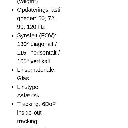
(valgfrit)
Opdateringshasti
gheder: 60, 72,
90, 120 Hz
Synsfelt (FOV):
130° diagonalt /
115° horisontalt /
105° vertikalt
Linsemateriale:
Glas
Linstype:
Asfærisk
Tracking: 6DoF
inside-out
tracking