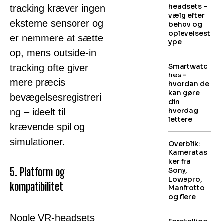
headsets –
tracking kræver ingen
vælg efter
eksterne sensorer og
behov og
oplevelsest
er nemmere at sætte
ype
op, mens outside-in
Smartwatc
tracking ofte giver
hes –
mere præcis
hvordan de
kan gøre
bevægelsesregistreri
din
hverdag
ng – ideelt til
lettere
krævende spil og
simulationer.
Overblik:
Kameratas
ker fra
5. Platform og
Sony,
Lowepro,
kompatibilitet
Manfrotto
og flere
Nogle VR-headsets