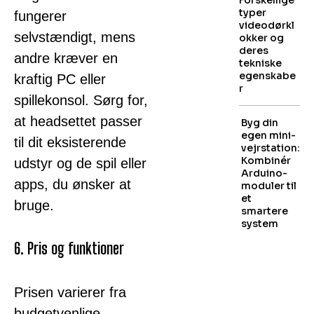
Forskellige
typer
fungerer
videodørkl
selvstændigt, mens
okker og
deres
andre kræver en
tekniske
egenskabe
kraftig PC eller
r
spillekonsol. Sørg for,
at headsettet passer
Byg din
egen mini-
til dit eksisterende
vejrstation:
Kombinér
udstyr og de spil eller
Arduino-
apps, du ønsker at
moduler til
et
bruge.
smartere
system
6. Pris og funktioner
Prisen varierer fra
budgetvenlige