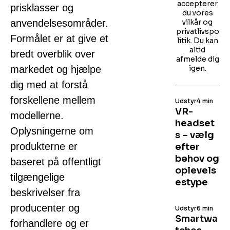
accepterer
prisklasser og
du vores
anvendelsesområder.
vilkår og
privatlivspo
Formålet er at give et
litik. Du kan
altid
bredt overblik over
afmelde dig
markedet og hjælpe
igen.
dig med at forstå
forskellene mellem
Udstyr
4 min
VR-
modellerne.
headset
Oplysningerne om
s – vælg
produkterne er
efter
behov og
baseret på offentligt
oplevels
tilgængelige
estype
beskrivelser fra
producenter og
Udstyr
6 min
Smartwa
forhandlere og er