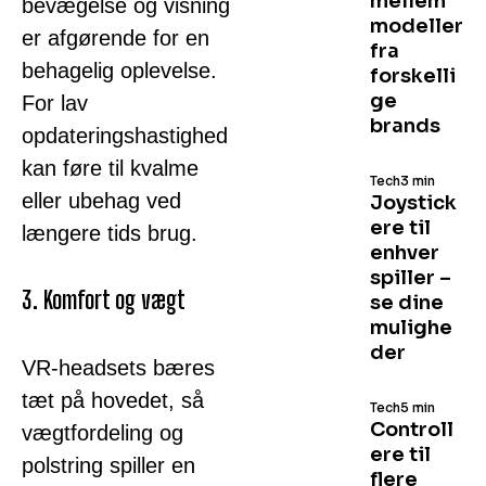
mellem
bevægelse og visning
modeller
er afgørende for en
fra
behagelig oplevelse.
forskelli
ge
For lav
brands
opdateringshastighed
kan føre til kvalme
Tech
3 min
eller ubehag ved
Joystick
ere til
længere tids brug.
enhver
spiller –
3. Komfort og vægt
se dine
mulighe
der
VR-headsets bæres
tæt på hovedet, så
Tech
5 min
Controll
vægtfordeling og
ere til
polstring spiller en
flere