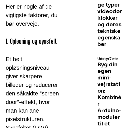
ge typer
Her er nogle af de
videodør
vigtigste faktorer, du
klokker
bør overveje.
og deres
tekniske
egenska
1. Opløsning og synsfelt
ber
Et højt
Udstyr
7 min
Byg din
opløsningsniveau
egen
giver skarpere
mini-
vejrstati
billeder og reducerer
on:
den såkaldte “screen
Kombiné
door”-effekt, hvor
r
man kan ane
Arduino-
moduler
pixelstrukturen.
til et
Synsfeltet (FOV)