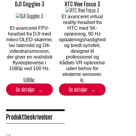
DJI Goggles 3
HTC Vive Focus 3
Et avanceret virtual
reality-headset fra
Et avanceret FPV-
HTC med 5K-
headset fra DJI med
opløsning, 90 Hz
mikro-OLED-skærme,
opdateringshastighed
lav latenstid og O4-
og bredt synsfelt,
videotransmission,
designet til
der giver en realistisk
professionel og
flyveoplevelse i
trådløs VR-oplevelse
1080p ved 100 Hz.
uden behov for
eksterne sensorer.
5090
kr.
kr.
Se detaljer
Se detaljer
Produktbeskrivelser