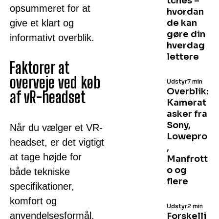
tches –
opsummeret for at
hvordan
give et klart og
de kan
gøre din
informativt overblik.
hverdag
lettere
Faktorer at
overveje ved køb
Udstyr
7 min
Overblik:
af vR-headset
Kamerat
asker fra
Sony,
Når du vælger et VR-
Lowepro
headset, er det vigtigt
,
at tage højde for
Manfrott
o og
både tekniske
flere
specifikationer,
komfort og
Udstyr
2 min
anvendelsesformål.
Forskelli