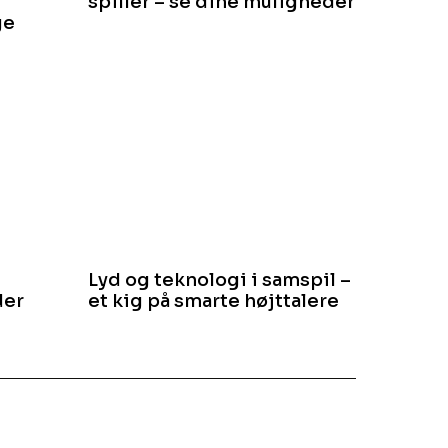
spiller – se dine muligheder
ge
Lyd og teknologi i samspil –
der
et kig på smarte højttalere