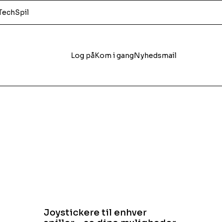
Tech
Spil
Log på
Kom i gang
Nyhedsmail
Joystickere til enhver