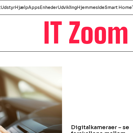
t
Udstyr
Hjælp
Apps
Enheder
Udvikling
Hjemmeside
Smart Home
IT Zoom
Digitalkameraer – se