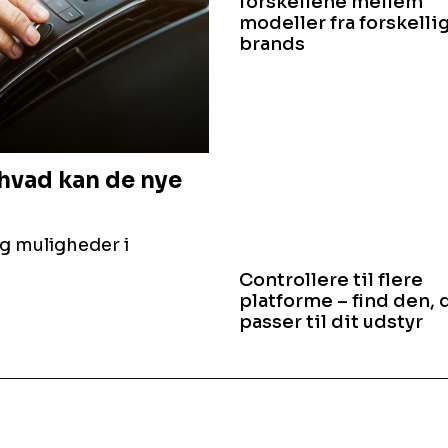
forskellene mellem
modeller fra forskelli
brands
 hvad kan de nye
og muligheder i
Controllere til flere
platforme – find den, 
passer til dit udstyr