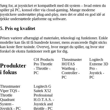
Sørg for, at joysticket er kompatibelt med dit system – hvad enten du
spiller på PC, konsol eller via cloud-gaming. Mange moderne
joystickere understøtter plug-and-play, men det er altid en god idé at
tjekke understøttede platforme og software.
5. Pris og kvalitet
Prisen varierer afhængigt af materialer, teknologi og funktioner. Enkle
modeller kan fås til få hundrede kroner, mens avancerede flight sticks
kan koste flere tusinde. Overvej, hvor meget du spiller, og hvor stor
forskel de ekstra funktioner reelt gør for dig.
CH Products
Thrustmaster
Logitech
Pro Throttle
HOTAS
Extreme 3D
Produkter
- Throttle -
Warthog -
Pro -
i fokus
PC
Controller -
Joystick -
PC
PC
Thrustmaster
Logitech G
Viper TQS -
Saitek X52
Throttle
Professional
Quadrant
H.O.T.A.S. -
System -
Joystick and
Joystick - PC
throttle - PC