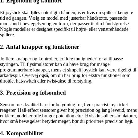
1. Ergonomi og komfort
Et joystick skal føles naturligt i hånden, især hvis du spiller i længere
tid ad gangen. Vælg en model med justerbar håndstøtte, passende
modstand i bevægelsen og en form, der passer til din håndstørrelse.
Nogle modeller er designet specifikt til højre- eller venstrehåndede
spillere.
2. Antal knapper og funktioner
Jo flere knapper og kontroller, jo flere muligheder for at tilpasse
styringen. Til flysimulatorer kan du have brug for mange
programmerbare knapper, mens et simpelt joystick kan være rigeligt til
arkadespil. Overvej også, om du har brug for ekstra funktioner som
throttle, hat-switch eller twist-akse til rorstyring.
3. Præcision og følsomhed
Sensorernes kvalitet har stor betydning for, hvor præcist joysticket
reagerer. Hall-effect sensorer giver høj præcision og lang levetid, mens
enklere modeller ofte bruger potentiometre. Hvis du spiller simulatorer,
hvor små bevægelser betyder meget, bør du prioritere præcision højt.
4. Kompatibilitet