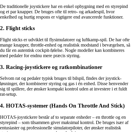
De traditionelle joystickere har en enkel opbygning med en styrepind
og et par knapper. De bruges ofte til retro- og arkadespil, hvor
enkelhed og hurtig respons er vigtigere end avancerede funktioner.
2. Flight sticks
Flight sticks er udviklet til flysimulatorer og luftkamp-spil. De har ofte
mange knapper, throttle-enhed og realistisk modstand i bevægelsen, så
du får en autentisk cockpit-følelse. Nogle modeller kan kombineres
med pedaler for endnu mere præcis styring.
3. Racing-joystickere og ratkombinationer
Selvom rat og pedaler typisk bruges til bilspil, findes der joystick-
løsninger, der kombinerer styring og gas i én enhed. Disse henvender
sig til spillere, der ønsker kompakt kontrol uden at investere i et fuldt
rat-setup.
4. HOTAS-systemer (Hands On Throttle And Stick)
HOTAS-joystickere består af to separate enheder – en throttle og en
styrepind – som tilsammen giver maksimal kontrol. De bruges især af
entusiaster og professionelle simulatorpiloter, der ønsker realistisk