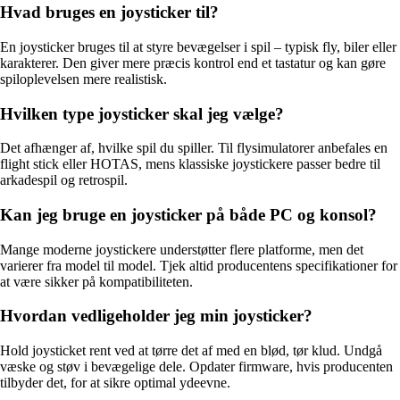
Hvad bruges en joysticker til?
En joysticker bruges til at styre bevægelser i spil – typisk fly, biler eller
karakterer. Den giver mere præcis kontrol end et tastatur og kan gøre
spiloplevelsen mere realistisk.
Hvilken type joysticker skal jeg vælge?
Det afhænger af, hvilke spil du spiller. Til flysimulatorer anbefales en
flight stick eller HOTAS, mens klassiske joystickere passer bedre til
arkadespil og retrospil.
Kan jeg bruge en joysticker på både PC og konsol?
Mange moderne joystickere understøtter flere platforme, men det
varierer fra model til model. Tjek altid producentens specifikationer for
at være sikker på kompatibiliteten.
Hvordan vedligeholder jeg min joysticker?
Hold joysticket rent ved at tørre det af med en blød, tør klud. Undgå
væske og støv i bevægelige dele. Opdater firmware, hvis producenten
tilbyder det, for at sikre optimal ydeevne.