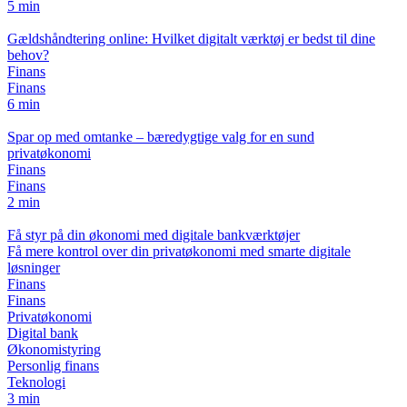
5 min
Gældshåndtering online: Hvilket digitalt værktøj er bedst til dine
behov?
Finans
Finans
6 min
Spar op med omtanke – bæredygtige valg for en sund
privatøkonomi
Finans
Finans
2 min
Få styr på din økonomi med digitale bankværktøjer
Få mere kontrol over din privatøkonomi med smarte digitale
løsninger
Finans
Finans
Privatøkonomi
Digital bank
Økonomistyring
Personlig finans
Teknologi
3 min