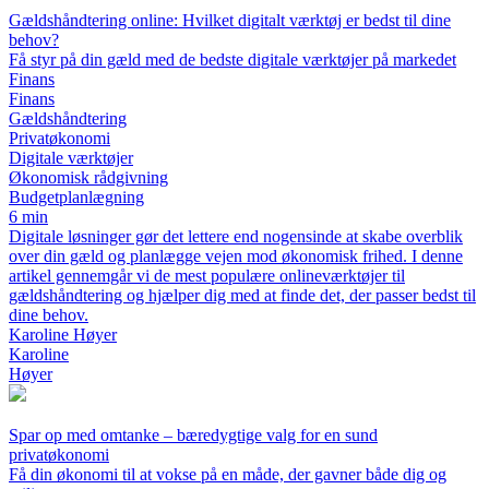
Gældshåndtering online: Hvilket digitalt værktøj er bedst til dine
behov?
Få styr på din gæld med de bedste digitale værktøjer på markedet
Finans
Finans
Gældshåndtering
Privatøkonomi
Digitale værktøjer
Økonomisk rådgivning
Budgetplanlægning
6 min
Digitale løsninger gør det lettere end nogensinde at skabe overblik
over din gæld og planlægge vejen mod økonomisk frihed. I denne
artikel gennemgår vi de mest populære onlineværktøjer til
gældshåndtering og hjælper dig med at finde det, der passer bedst til
dine behov.
Karoline Høyer
Karoline
Høyer
Spar op med omtanke – bæredygtige valg for en sund
privatøkonomi
Få din økonomi til at vokse på en måde, der gavner både dig og