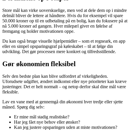
Store mål kan virke uoverskuelige, men ved at dele dem op i mindre
delmål bliver de lettere at håndtere. Hvis du for eksempel vil spare
50.000 kroner op til en udbetaling på en bolig, kan du fokusere på at
nå 5.000 kroner ad gangen. Hver milepæl giver en følelse af
fremgang og holder motivationen oppe.
Du kan også bruge visuelle hjælpemidler – som et regneark, en app
eller en simpel opsparingsgraf på køleskabet – til at følge din
udvikling. Det gør processen mere konkret og tilfredsstillende.
Gør økonomien fleksibel
Selv den bedste plan kan blive udfordret af virkeligheden.
Uforudsete udgifter, ændret indkomst eller nye prioriteter kan kræve
justeringer. Det er helt normalt – og netop derfor skal dine mål være
fleksible.
Lav en vane med at gennemgå din økonomi hver tredje eller sjette
måned. Spørg dig selv:
Er mine mål stadig realistiske?
Har jeg fået nye behov eller ønsker?
Kan jeg justere opsparingen uden at miste motivationen?