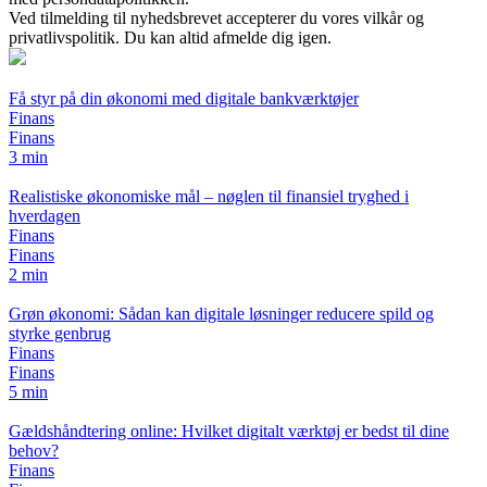
Ved tilmelding til nyhedsbrevet accepterer du vores vilkår og
privatlivspolitik. Du kan altid afmelde dig igen.
Få styr på din økonomi med digitale bankværktøjer
Finans
Finans
3 min
Realistiske økonomiske mål – nøglen til finansiel tryghed i
hverdagen
Finans
Finans
2 min
Grøn økonomi: Sådan kan digitale løsninger reducere spild og
styrke genbrug
Finans
Finans
5 min
Gældshåndtering online: Hvilket digitalt værktøj er bedst til dine
behov?
Finans