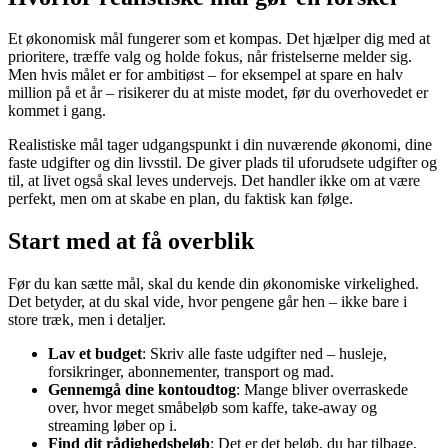
Et økonomisk mål fungerer som et kompas. Det hjælper dig med at
prioritere, træffe valg og holde fokus, når fristelserne melder sig.
Men hvis målet er for ambitiøst – for eksempel at spare en halv
million på et år – risikerer du at miste modet, før du overhovedet er
kommet i gang.
Realistiske mål tager udgangspunkt i din nuværende økonomi, dine
faste udgifter og din livsstil. De giver plads til uforudsete udgifter og
til, at livet også skal leves undervejs. Det handler ikke om at være
perfekt, men om at skabe en plan, du faktisk kan følge.
Start med at få overblik
Før du kan sætte mål, skal du kende din økonomiske virkelighed.
Det betyder, at du skal vide, hvor pengene går hen – ikke bare i
store træk, men i detaljer.
Lav et budget
: Skriv alle faste udgifter ned – husleje,
forsikringer, abonnementer, transport og mad.
Gennemgå dine kontoudtog
: Mange bliver overraskede
over, hvor meget småbeløb som kaffe, take-away og
streaming løber op i.
Find dit rådighedsbeløb
: Det er det beløb, du har tilbage,