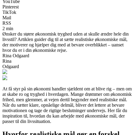
YouTube
Pinterest
TikTok
Mail
RSS
2 min
Ønsker du større økonomisk tryghed uden at skulle ændre hele din
livsstil? Artiklen guider dig til at sætte realistiske økonomiske mål,
der motiverer og hjælper dig med at bevare overblikket – uanset
hvor du er i din økonomiske rejse.
Rina Odgaard
Rina
Odgaard
At få styr på sin økonomi handler sjældent om at blive rig – men om
at skabe ro og tryghed i hverdagen. Mange drømmer om økonomisk
frihed, men glemmer, at vejen dertil begynder med realistiske mål.
Når du sætter klare, opnåelige delmål, bliver det lettere at bevare
motivationen og tage de rigtige beslutninger undervejs. Her får du
inspiration til, hvordan du kan arbejde med økonomiske mål, der
passer til din livssituation.
Hvorfor realistiske mål gør en forskel