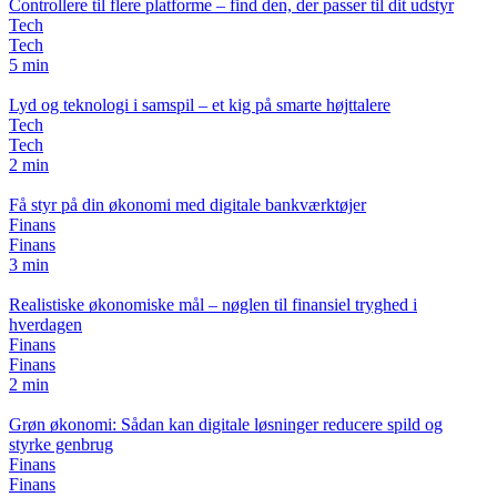
Controllere til flere platforme – find den, der passer til dit udstyr
Tech
Tech
5 min
Lyd og teknologi i samspil – et kig på smarte højttalere
Tech
Tech
2 min
Få styr på din økonomi med digitale bankværktøjer
Finans
Finans
3 min
Realistiske økonomiske mål – nøglen til finansiel tryghed i
hverdagen
Finans
Finans
2 min
Grøn økonomi: Sådan kan digitale løsninger reducere spild og
styrke genbrug
Finans
Finans