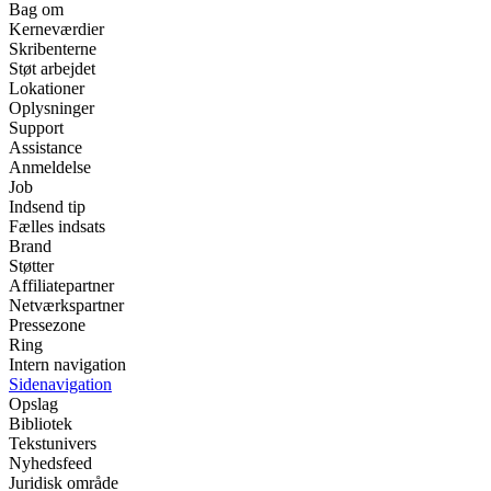
Bag om
Kerneværdier
Skribenterne
Støt arbejdet
Lokationer
Oplysninger
Support
Assistance
Anmeldelse
Job
Indsend tip
Fælles indsats
Brand
Støtter
Affiliatepartner
Netværkspartner
Pressezone
Ring
Intern navigation
Sidenavigation
Opslag
Bibliotek
Tekstunivers
Nyhedsfeed
Juridisk område