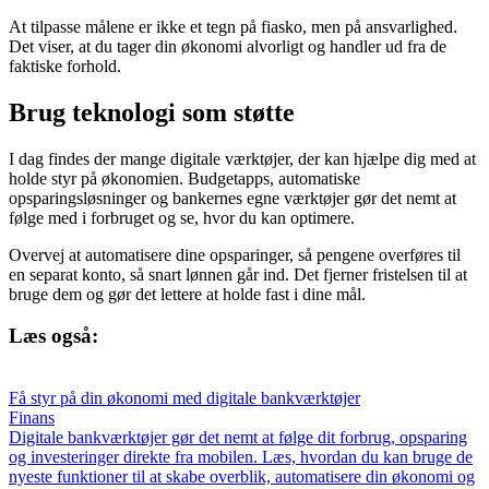
At tilpasse målene er ikke et tegn på fiasko, men på ansvarlighed.
Det viser, at du tager din økonomi alvorligt og handler ud fra de
faktiske forhold.
Brug teknologi som støtte
I dag findes der mange digitale værktøjer, der kan hjælpe dig med at
holde styr på økonomien. Budgetapps, automatiske
opsparingsløsninger og bankernes egne værktøjer gør det nemt at
følge med i forbruget og se, hvor du kan optimere.
Overvej at automatisere dine opsparinger, så pengene overføres til
en separat konto, så snart lønnen går ind. Det fjerner fristelsen til at
bruge dem og gør det lettere at holde fast i dine mål.
Læs også:
Få styr på din økonomi med digitale bankværktøjer
Finans
Digitale bankværktøjer gør det nemt at følge dit forbrug, opsparing
og investeringer direkte fra mobilen. Læs, hvordan du kan bruge de
nyeste funktioner til at skabe overblik, automatisere din økonomi og