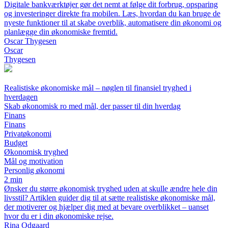
Digitale bankværktøjer gør det nemt at følge dit forbrug, opsparing
og investeringer direkte fra mobilen. Læs, hvordan du kan bruge de
nyeste funktioner til at skabe overblik, automatisere din økonomi og
planlægge din økonomiske fremtid.
Oscar Thygesen
Oscar
Thygesen
Realistiske økonomiske mål – nøglen til finansiel tryghed i
hverdagen
Skab økonomisk ro med mål, der passer til din hverdag
Finans
Finans
Privatøkonomi
Budget
Økonomisk tryghed
Mål og motivation
Personlig økonomi
2 min
Ønsker du større økonomisk tryghed uden at skulle ændre hele din
livsstil? Artiklen guider dig til at sætte realistiske økonomiske mål,
der motiverer og hjælper dig med at bevare overblikket – uanset
hvor du er i din økonomiske rejse.
Rina Odgaard