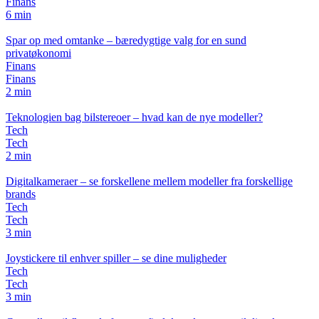
Finans
6 min
Spar op med omtanke – bæredygtige valg for en sund
privatøkonomi
Finans
Finans
2 min
Teknologien bag bilstereoer – hvad kan de nye modeller?
Tech
Tech
2 min
Digitalkameraer – se forskellene mellem modeller fra forskellige
brands
Tech
Tech
3 min
Joystickere til enhver spiller – se dine muligheder
Tech
Tech
3 min