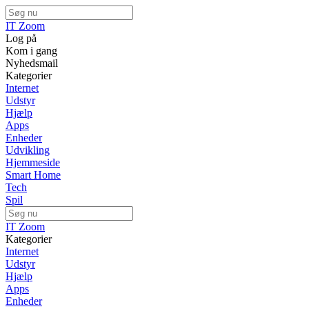
IT Zoom
Log på
Kom i gang
Nyhedsmail
Kategorier
Internet
Udstyr
Hjælp
Apps
Enheder
Udvikling
Hjemmeside
Smart Home
Tech
Spil
IT Zoom
Kategorier
Internet
Udstyr
Hjælp
Apps
Enheder