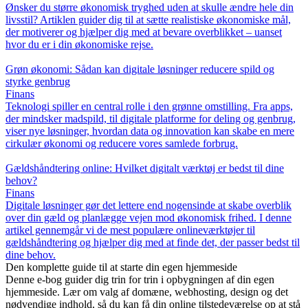
Ønsker du større økonomisk tryghed uden at skulle ændre hele din
livsstil? Artiklen guider dig til at sætte realistiske økonomiske mål,
der motiverer og hjælper dig med at bevare overblikket – uanset
hvor du er i din økonomiske rejse.
Grøn økonomi: Sådan kan digitale løsninger reducere spild og
styrke genbrug
Finans
Teknologi spiller en central rolle i den grønne omstilling. Fra apps,
der mindsker madspild, til digitale platforme for deling og genbrug,
viser nye løsninger, hvordan data og innovation kan skabe en mere
cirkulær økonomi og reducere vores samlede forbrug.
Gældshåndtering online: Hvilket digitalt værktøj er bedst til dine
behov?
Finans
Digitale løsninger gør det lettere end nogensinde at skabe overblik
over din gæld og planlægge vejen mod økonomisk frihed. I denne
artikel gennemgår vi de mest populære onlineværktøjer til
gældshåndtering og hjælper dig med at finde det, der passer bedst til
dine behov.
Den komplette guide til at starte din egen hjemmeside
Denne e-bog guider dig trin for trin i opbygningen af din egen
hjemmeside. Lær om valg af domæne, webhosting, design og det
nødvendige indhold, så du kan få din online tilstedeværelse op at stå