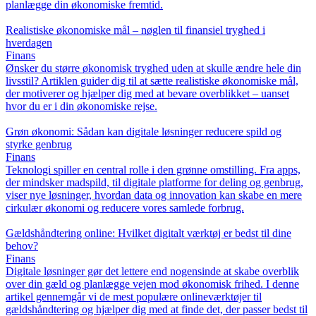
planlægge din økonomiske fremtid.
Realistiske økonomiske mål – nøglen til finansiel tryghed i
hverdagen
Finans
Ønsker du større økonomisk tryghed uden at skulle ændre hele din
livsstil? Artiklen guider dig til at sætte realistiske økonomiske mål,
der motiverer og hjælper dig med at bevare overblikket – uanset
hvor du er i din økonomiske rejse.
Grøn økonomi: Sådan kan digitale løsninger reducere spild og
styrke genbrug
Finans
Teknologi spiller en central rolle i den grønne omstilling. Fra apps,
der mindsker madspild, til digitale platforme for deling og genbrug,
viser nye løsninger, hvordan data og innovation kan skabe en mere
cirkulær økonomi og reducere vores samlede forbrug.
Gældshåndtering online: Hvilket digitalt værktøj er bedst til dine
behov?
Finans
Digitale løsninger gør det lettere end nogensinde at skabe overblik
over din gæld og planlægge vejen mod økonomisk frihed. I denne
artikel gennemgår vi de mest populære onlineværktøjer til
gældshåndtering og hjælper dig med at finde det, der passer bedst til