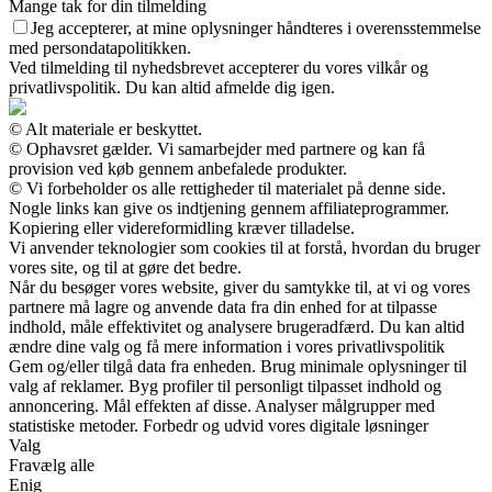
Mange tak for din tilmelding
Jeg accepterer, at mine oplysninger håndteres i overensstemmelse
med persondatapolitikken.
Ved tilmelding til nyhedsbrevet accepterer du vores vilkår og
privatlivspolitik. Du kan altid afmelde dig igen.
© Alt materiale er beskyttet.
© Ophavsret gælder. Vi samarbejder med partnere og kan få
provision ved køb gennem anbefalede produkter.
© Vi forbeholder os alle rettigheder til materialet på denne side.
Nogle links kan give os indtjening gennem affiliateprogrammer.
Kopiering eller videreformidling kræver tilladelse.
Vi anvender teknologier som cookies til at forstå, hvordan du bruger
vores site, og til at gøre det bedre.
Når du besøger vores website, giver du samtykke til, at vi og vores
partnere må lagre og anvende data fra din enhed for at tilpasse
indhold, måle effektivitet og analysere brugeradfærd. Du kan altid
ændre dine valg og få mere information i vores privatlivspolitik
Gem og/eller tilgå data fra enheden. Brug minimale oplysninger til
valg af reklamer. Byg profiler til personligt tilpasset indhold og
annoncering. Mål effekten af disse. Analyser målgrupper med
statistiske metoder. Forbedr og udvid vores digitale løsninger
Valg
Fravælg alle
Enig