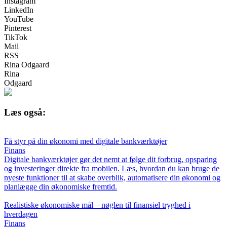
Instagram
LinkedIn
YouTube
Pinterest
TikTok
Mail
RSS
Rina Odgaard
Rina
Odgaard
Læs også:
Få styr på din økonomi med digitale bankværktøjer
Finans
Digitale bankværktøjer gør det nemt at følge dit forbrug, opsparing
og investeringer direkte fra mobilen. Læs, hvordan du kan bruge de
nyeste funktioner til at skabe overblik, automatisere din økonomi og
planlægge din økonomiske fremtid.
Realistiske økonomiske mål – nøglen til finansiel tryghed i
hverdagen
Finans