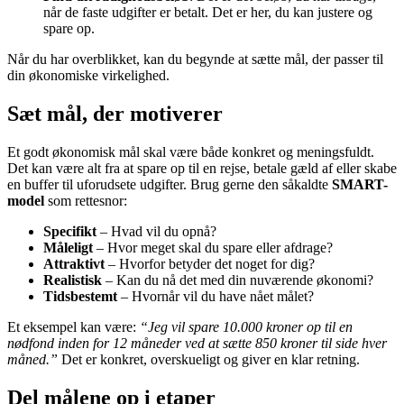
når de faste udgifter er betalt. Det er her, du kan justere og
spare op.
Når du har overblikket, kan du begynde at sætte mål, der passer til
din økonomiske virkelighed.
Sæt mål, der motiverer
Et godt økonomisk mål skal være både konkret og meningsfuldt.
Det kan være alt fra at spare op til en rejse, betale gæld af eller skabe
en buffer til uforudsete udgifter. Brug gerne den såkaldte
SMART-
model
som rettesnor:
Specifikt
– Hvad vil du opnå?
Måleligt
– Hvor meget skal du spare eller afdrage?
Attraktivt
– Hvorfor betyder det noget for dig?
Realistisk
– Kan du nå det med din nuværende økonomi?
Tidsbestemt
– Hvornår vil du have nået målet?
Et eksempel kan være:
“Jeg vil spare 10.000 kroner op til en
nødfond inden for 12 måneder ved at sætte 850 kroner til side hver
måned.”
Det er konkret, overskueligt og giver en klar retning.
Del målene op i etaper